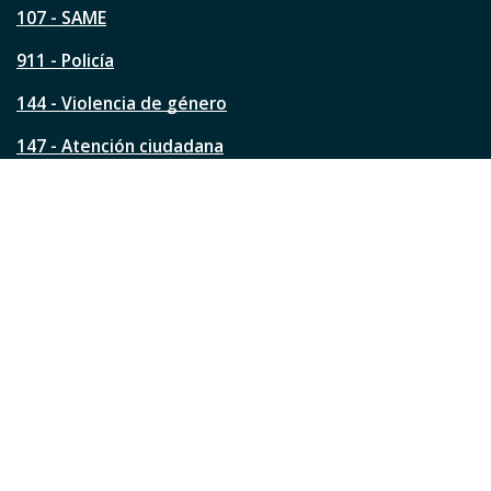
á
107 - SAME
g
911 - Policía
i
n
144 - Violencia de género
a
?
147 - Atención ciudadana
Ver todos los teléfonos
Redes de la ciudad
Facebook
Instagram
Twitter
YouTube
LinkedIn