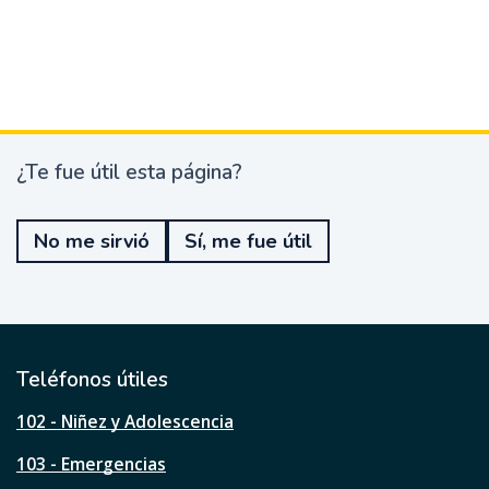
¿Te fue útil esta página?
¿
T
e
No me sirvió
Sí, me fue útil
f
u
e
ú
t
i
l
Teléfonos útiles
e
s
102 - Niñez y Adolescencia
t
a
103 - Emergencias
p