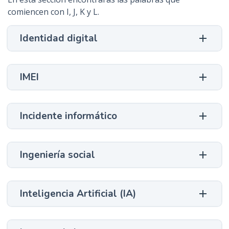
n
comiencen con I, J, K y L.
c
i
Identidad digital
p
a
l
IMEI
Incidente informático
Ingeniería social
Inteligencia Artificial (IA)