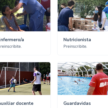
n
c
i
p
a
l
Enfermero/a
Nutricionista
reinscribite.
Preinscribite.
Auxiliar docente
Guardavidas