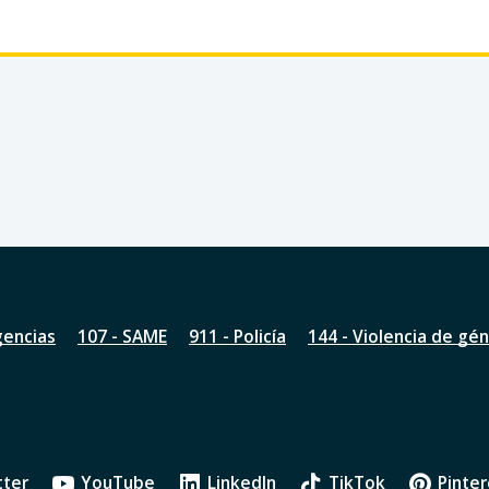
gencias
107 - SAME
911 - Policía
144 - Violencia de gé
tter
YouTube
LinkedIn
TikTok
Pinter