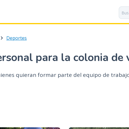
P
a
s
a
r
Deportes
a
l
c
ersonal para la colonia de
o
n
t
uienes quieran formar parte del equipo de trabajo
e
n
i
d
o
p
r
i