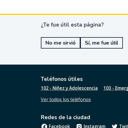
¿Te fue útil esta página?
¿
T
e
No me sirvió
Sí, me fue útil
f
u
e
ú
t
i
l
Teléfonos útiles
e
102 - Niñez y Adolescencia
103 - Emer
s
t
Ver todos los teléfonos
a
p
á
Redes de la ciudad
g
i
Facebook
Instagram
Twi