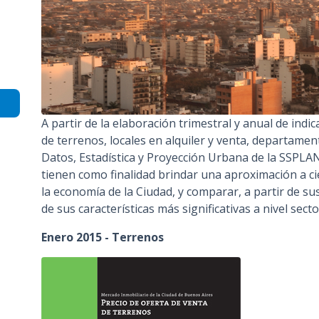
n
c
i
p
a
l
A partir de la elaboración trimestral y anual de indi
de terrenos, locales en alquiler y venta, departamen
Datos, Estadística y Proyección Urbana de la SSPLA
tienen como finalidad brindar una aproximación a ci
la economía de la Ciudad, y comparar, a partir de su
de sus características más significativas a nivel sectori
Enero 2015 - Terrenos