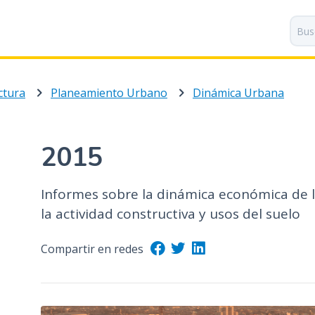
P
a
s
a
r
ctura
Planeamiento Urbano
Dinámica Urbana
a
l
c
o
2015
n
t
Informes sobre la dinámica económica de l
e
n
la actividad constructiva y usos del suelo
i
d
Compartir en redes
o
p
r
i