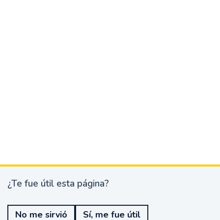
¿Te fue útil esta página?
¿
T
e
No me sirvió
Sí, me fue útil
f