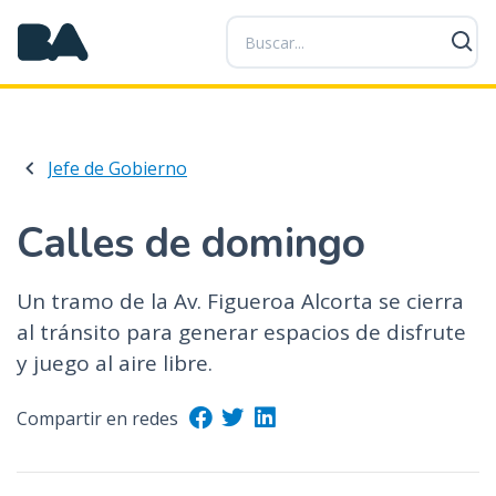
P
a
s
a
r
a
Jefe de Gobierno
l
c
o
Calles de domingo
n
t
Un tramo de la Av. Figueroa Alcorta se cierra
e
al tránsito para generar espacios de disfrute
n
i
y juego al aire libre.
d
o
Compartir en redes
p
r
i