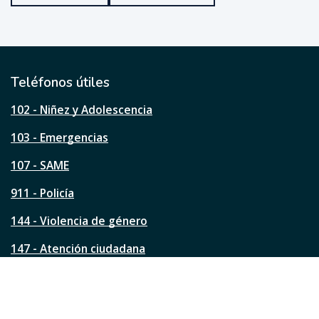
u
e
ú
t
i
l
Teléfonos útiles
e
s
102 - Niñez y Adolescencia
t
a
103 - Emergencias
p
á
107 - SAME
g
911 - Policía
i
n
144 - Violencia de género
a
?
147 - Atención ciudadana
Ver todos los teléfonos
Redes de la ciudad