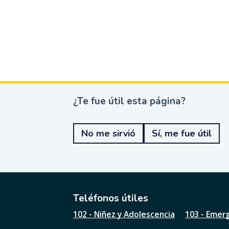
¿Te fue útil esta página?
¿
T
e
No me sirvió
Sí, me fue útil
f
u
e
ú
t
i
l
Teléfonos útiles
e
102 - Niñez y Adolescencia
103 - Emer
s
t