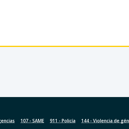
gencias
107 - SAME
911 - Policía
144 - Violencia de gé