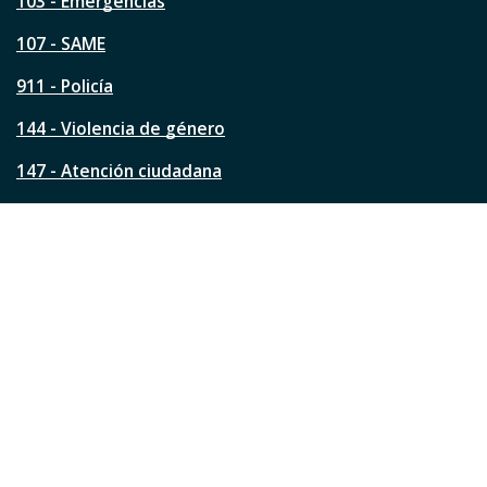
a
103 - Emergencias
p
á
107 - SAME
g
911 - Policía
i
n
144 - Violencia de género
a
?
147 - Atención ciudadana
Ver todos los teléfonos
Redes de la ciudad
Facebook
Instagram
Twitter
YouTube