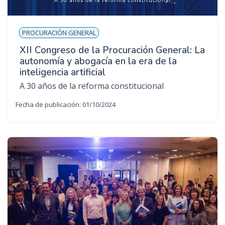
n
c
PROCURACIÓN GENERAL
i
p
XII Congreso de la Procuración General: La
a
autonomía y abogacía en la era de la
l
inteligencia artificial
A 30 años de la reforma constitucional
Fecha de publicación: 01/10/2024