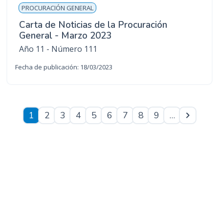
PROCURACIÓN GENERAL
Carta de Noticias de la Procuración
General - Marzo 2023
Año 11 - Número 111
Fecha de publicación: 18/03/2023
Paginación
1
2
3
4
5
6
7
8
9
…
Siguien