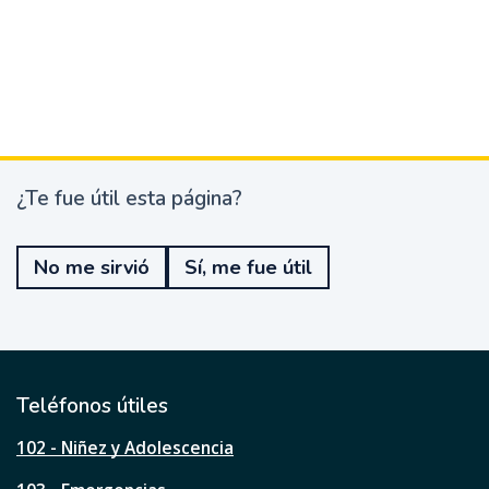
¿Te fue útil esta página?
¿
T
e
No me sirvió
Sí, me fue útil
f
u
e
ú
t
i
l
Teléfonos útiles
e
s
102 - Niñez y Adolescencia
t