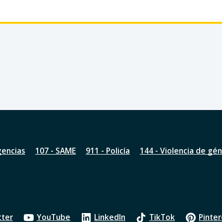
gencias
107 - SAME
911 - Policía
144 - Violencia de gé
tter
YouTube
LinkedIn
TikTok
Pinter