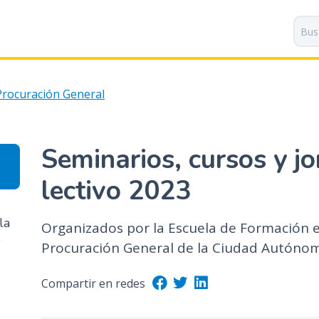
P
a
s
a
r
Procuración General
a
l
c
o
Seminarios, cursos y jo
n
t
lectivo 2023
e
n
la
Organizados por la Escuela de Formación e
i
e
Procuración General de la Ciudad Autóno
d
o
p
Compartir en redes
r
i