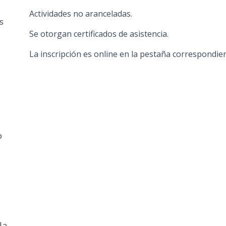
n
Actividades no aranceladas.
s
c
Se otorgan certificados de asistencia.
i
p
La inscripción es online en la pestaña correspondien
a
l
o
la