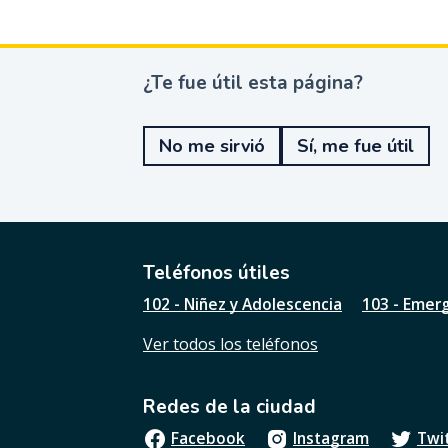
¿Te fue útil esta página?
¿
T
e
No me sirvió
Sí, me fue útil
f
u
e
ú
t
i
l
Teléfonos útiles
e
102 - Niñez y Adolescencia
103 - Emer
s
t
Ver todos los teléfonos
a
p
á
Redes de la ciudad
g
i
Facebook
Instagram
Twi