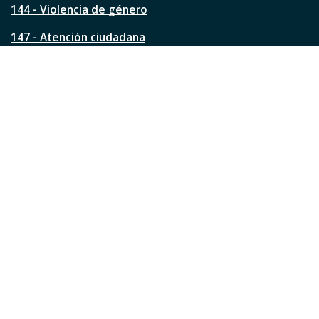
144 - Violencia de género
a
?
147 - Atención ciudadana
Ver todos los teléfonos
Redes de la ciudad
Facebook
Instagram
Twitter
YouTube
LinkedIn
TikTok
Pinterest