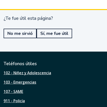
¿Te fue útil esta página?
¿
T
e
No me sirvió
Sí, me fue útil
f
u
e
ú
t
i
l
Teléfonos útiles
e
s
102 - Niñez y Adolescencia
t
a
103 - Emergencias
p
á
107 - SAME
g
911 - Policía
i
n