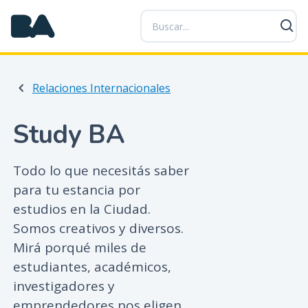
P
a
s
a
r
Relaciones Internacionales
a
l
c
Study BA
o
n
Todo lo que necesitás saber
t
para tu estancia por
e
n
estudios en la Ciudad.
i
Somos creativos y diversos.
d
Mirá porqué miles de
o
estudiantes, académicos,
p
investigadores y
r
emprendedores nos eligen.
i