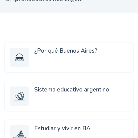
n
c
i
p
a
l
¿Por qué Buenos Aires?
Sistema educativo argentino
Estudiar y vivir en BA