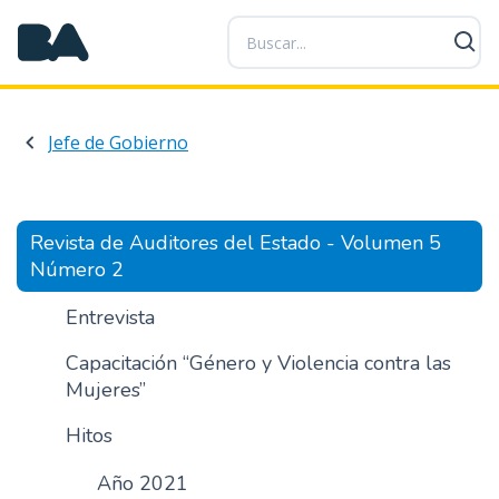
P
a
s
a
r
Jefe de Gobierno
a
l
c
o
Revista de Auditores del Estado - Volumen 5
n
Número 2
t
e
Entrevista
n
Capacitación “Género y Violencia contra las
i
Mujeres”
d
o
Hitos
p
r
Año 2021
i