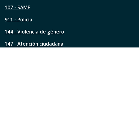
p
á
107 - SAME
g
911 - Policía
i
n
144 - Violencia de género
a
?
147 - Atención ciudadana
Ver todos los teléfonos
Redes de la ciudad
Facebook
Instagram
Twitter
YouTube
LinkedIn