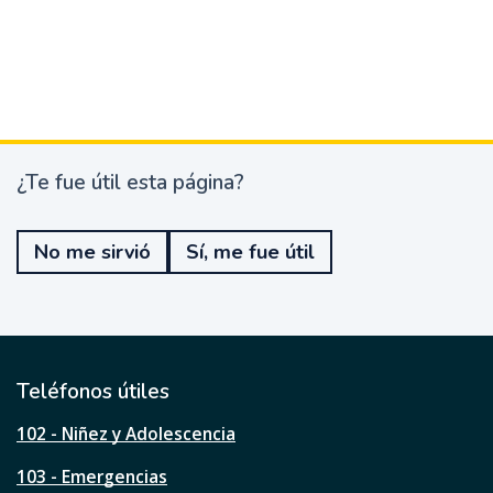
¿Te fue útil esta página?
¿
T
e
No me sirvió
Sí, me fue útil
f
u
e
ú
t
i
l
Teléfonos útiles
e
s
102 - Niñez y Adolescencia
t
a
103 - Emergencias