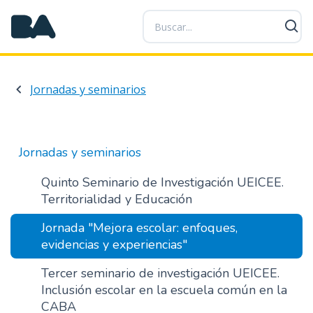
P
a
s
a
r
Jornadas y seminarios
a
l
c
o
Jornadas y seminarios
n
t
Quinto Seminario de Investigación UEICEE.
e
Territorialidad y Educación
n
Jornada "Mejora escolar: enfoques,
i
evidencias y experiencias"
d
o
Tercer seminario de investigación UEICEE.
p
Inclusión escolar en la escuela común en la
r
CABA
i