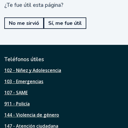
¿Te fue útil esta página?
¿
T
e
No me sirvió
Sí, me fue útil
f
u
e
ú
t
i
l
Teléfonos útiles
e
s
102 - Niñez y Adolescencia
t
a
103 - Emergencias
p
á
107 - SAME
g
911 - Policía
i
n
144 - Violencia de género
a
?
147 - Atención ciudadana