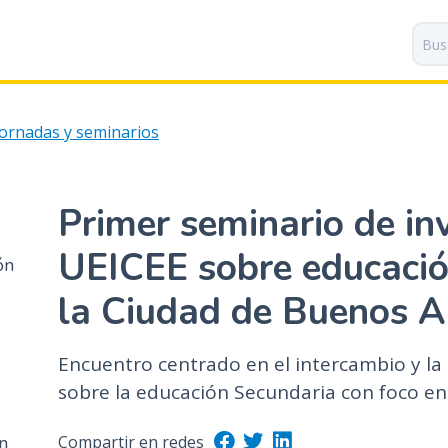
P
a
s
a
r
Jornadas y seminarios
a
l
c
o
Primer seminario de in
n
t
UEICEE sobre educació
ón
e
la Ciudad de Buenos A
n
i
d
Encuentro centrado en el intercambio y la 
o
sobre la educación Secundaria con foco en
p
r
n
Compartir en redes
i