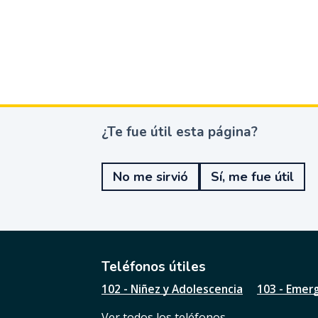
¿Te fue útil esta página?
¿
T
e
No me sirvió
Sí, me fue útil
f
u
e
ú
t
i
l
Teléfonos útiles
e
102 - Niñez y Adolescencia
103 - Emer
s
t
Ver todos los teléfonos