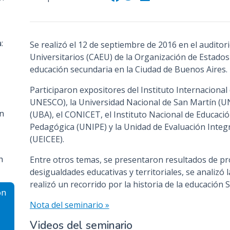
n
c
i
:
Se realizó el 12 de septiembre de 2016 en el auditor
p
Universitarios (CAEU) de la Organización de Estados
a
educación secundaria en la Ciudad de Buenos Aires.
l
Participaron expositores del Instituto Internacional
UNESCO), la Universidad Nacional de San Martín (U
n
(UBA), el CONICET, el Instituto Nacional de Educació
Pedagógica (UNIPE) y la Unidad de Evaluación Integra
(UEICEE).
n
Entre otros temas, se presentaron resultados de p
desigualdades educativas y territoriales, se analizó l
realizó un recorrido por la historia de la educación 
ón
Nota del seminario »
Videos del seminario