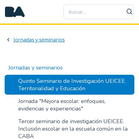
P
a
s
a
r
Jornadas y seminarios
a
l
c
o
Jornadas y seminarios
n
t
Quinto Seminario de Investigación UEICEE.
e
Territorialidad y Educación
n
Jornada "Mejora escolar: enfoques,
i
evidencias y experiencias"
d
o
Tercer seminario de investigación UEICEE.
p
Inclusión escolar en la escuela común en la
r
CABA
i