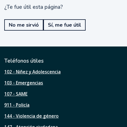
¿Te fue útil esta página?
¿
T
e
No me sirvió
Sí, me fue útil
f
u
e
ú
t
i
l
Teléfonos útiles
e
s
102 - Niñez y Adolescencia
t
a
103 - Emergencias
p
á
107 - SAME
g
911 - Policía
i
n
144 - Violencia de género
a
?