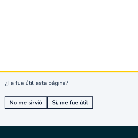
¿Te fue útil esta página?
¿
T
e
No me sirvió
Sí, me fue útil
f
u
e
ú
t
i