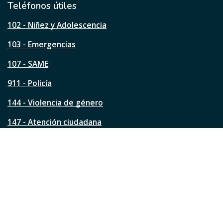
l
Teléfonos útiles
e
s
102 - Niñez y Adolescencia
t
a
103 - Emergencias
p
á
107 - SAME
g
911 - Policía
i
n
144 - Violencia de género
a
?
147 - Atención ciudadana
Ver todos los teléfonos
Redes de la ciudad
Facebook
Instagram