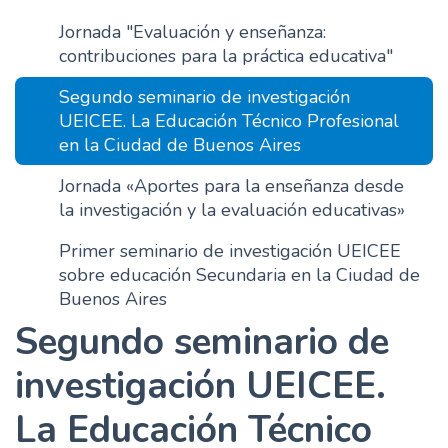
n
Jornada "Evaluación y enseñanza:
c
contribuciones para la práctica educativa"
i
p
Segundo seminario de investigación
a
UEICEE. La Educación Técnico Profesional
l
en la Ciudad de Buenos Aires
Jornada «Aportes para la enseñanza desde
la investigación y la evaluación educativas»
Primer seminario de investigación UEICEE
sobre educación Secundaria en la Ciudad de
Buenos Aires
Segundo seminario de
investigación UEICEE.
La Educación Técnico