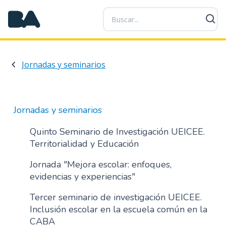
P
a
s
a
r
Jornadas y seminarios
a
l
c
o
Jornadas y seminarios
n
t
Quinto Seminario de Investigación UEICEE.
e
Territorialidad y Educación
n
Jornada "Mejora escolar: enfoques,
i
evidencias y experiencias"
d
o
Tercer seminario de investigación UEICEE.
p
Inclusión escolar en la escuela común en la
r
CABA
i