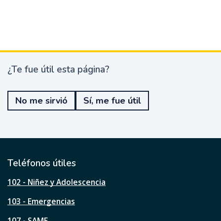
¿Te fue útil esta página?
¿
T
e
No me sirvió
Sí, me fue útil
f
u
e
ú
t
i
l
Teléfonos útiles
e
s
102 - Niñez y Adolescencia
t
a
103 - Emergencias
p
á
107 - SAME