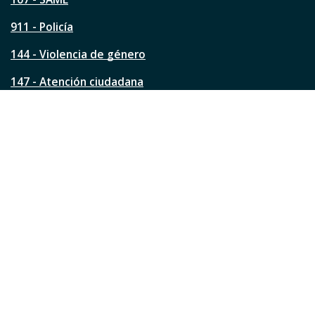
g
911 - Policía
i
n
144 - Violencia de género
a
?
147 - Atención ciudadana
Ver todos los teléfonos
Redes de la ciudad
Facebook
Instagram
Twitter
YouTube
LinkedIn