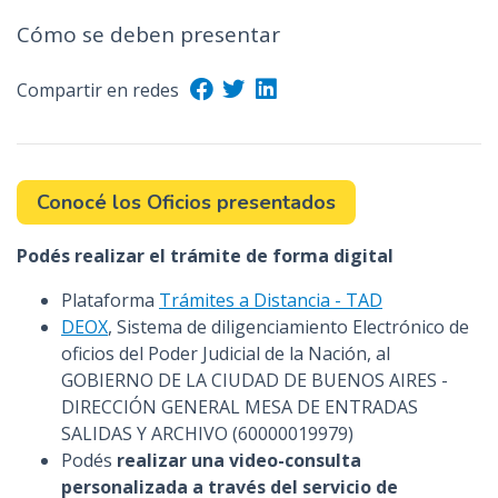
n
Cómo se deben presentar
c
i
Compartir en redes
p
a
l
Conocé los Oficios presentados
Podés realizar el trámite de forma digital
Plataforma
Trámites a Distancia - TAD
DEOX
, Sistema de diligenciamiento Electrónico de
oficios del Poder Judicial de la Nación, al
GOBIERNO DE LA CIUDAD DE BUENOS AIRES -
DIRECCIÓN GENERAL MESA DE ENTRADAS
SALIDAS Y ARCHIVO (60000019979)
Podés
realizar una video-consulta
personalizada a través del servicio de