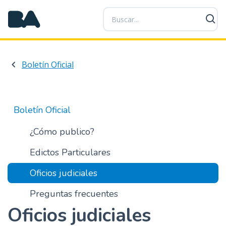
P
a
s
a
r
Boletín Oficial
a
l
c
o
Boletín Oficial
n
t
¿Cómo publico?
e
Edictos Particulares
n
i
Oficios judiciales
d
o
Preguntas frecuentes
p
Oficios judiciales
r
i