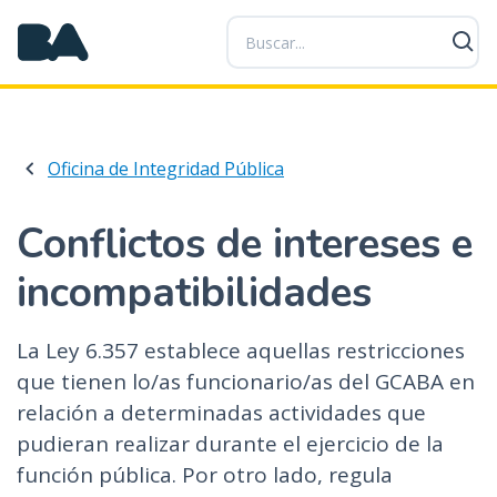
P
a
s
a
r
a
Oficina de Integridad Pública
l
c
o
Conflictos de intereses e
n
incompatibilidades
t
e
n
La Ley 6.357 establece aquellas restricciones
i
que tienen lo/as funcionario/as del GCABA en
d
relación a determinadas actividades que
o
p
pudieran realizar durante el ejercicio de la
r
función pública. Por otro lado, regula
i