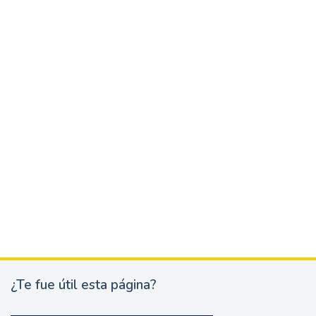
¿Te fue útil esta página?
¿
T