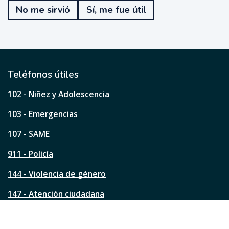
e
No me sirvió
Sí, me fue útil
f
u
e
ú
t
i
l
Teléfonos útiles
e
s
102 - Niñez y Adolescencia
t
a
103 - Emergencias
p
á
107 - SAME
g
911 - Policía
i
n
144 - Violencia de género
a
?
147 - Atención ciudadana
Ver todos los teléfonos