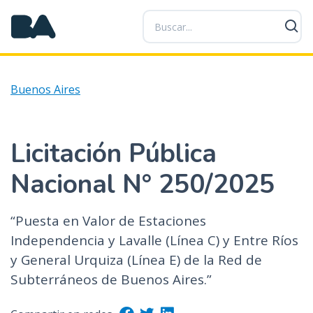
P
a
s
a
r
Buenos Aires
a
l
c
o
Licitación Pública
n
Nacional N° 250/2025
t
e
n
“Puesta en Valor de Estaciones
i
Independencia y Lavalle (Línea C) y Entre Ríos
d
y General Urquiza (Línea E) de la Red de
o
p
Subterráneos de Buenos Aires.”
r
i