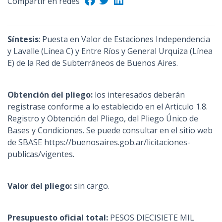
Compartir en redes
n
c
i
Síntesis
: Puesta en Valor de Estaciones Independencia
p
y Lavalle (Línea C) y Entre Ríos y General Urquiza (Línea
a
E) de la Red de Subterráneos de Buenos Aires.
l
Obtención del pliego:
los interesados deberán
registrase conforme a lo establecido en el Articulo 1.8.
Registro y Obtención del Pliego, del Pliego Único de
Bases y Condiciones. Se puede consultar en el sitio web
de SBASE https://buenosaires.gob.ar/licitaciones-
publicas/vigentes.
Valor del pliego:
sin cargo.
Presupuesto oficial total:
PESOS DIECISIETE MIL