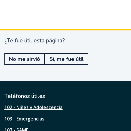
¿Te fue útil esta página?
¿
T
e
No me sirvió
Sí, me fue útil
f
u
e
ú
t
i
l
Teléfonos útiles
e
s
102 - Niñez y Adolescencia
t
a
103 - Emergencias
p
á
107 - SAME