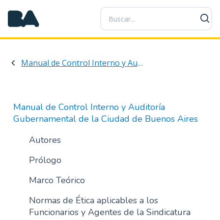
P
a
s
a
r
Manual de Control Interno y Auditoría Gubernamental de la Ciudad de Buenos Aires
a
l
c
o
Manual de Control Interno y Auditoría
n
Gubernamental de la Ciudad de Buenos Aires
t
e
Autores
n
Prólogo
i
d
Marco Teórico
o
p
Normas de Ética aplicables a los
r
Funcionarios y Agentes de la Sindicatura
i