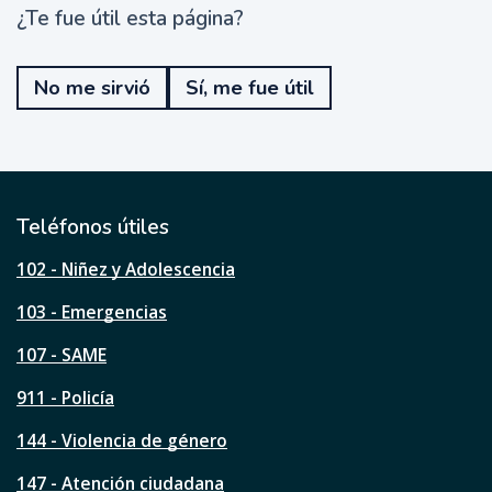
¿Te fue útil esta página?
¿
T
e
No me sirvió
Sí, me fue útil
f
u
e
ú
t
i
l
Teléfonos útiles
e
s
102 - Niñez y Adolescencia
t
a
103 - Emergencias
p
á
107 - SAME
g
911 - Policía
i
n
144 - Violencia de género
a
?
147 - Atención ciudadana