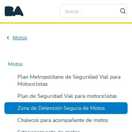
P
a
s
a
r
Motos
a
l
c
o
Motos
n
t
Plan Metropolitano de Seguridad Vial para
e
Motociclistas
n
Plan de Seguridad Vial para motociclistas
i
d
Zona de Detención Segura de Motos
o
p
Chalecos para acompañante de motos
r
i