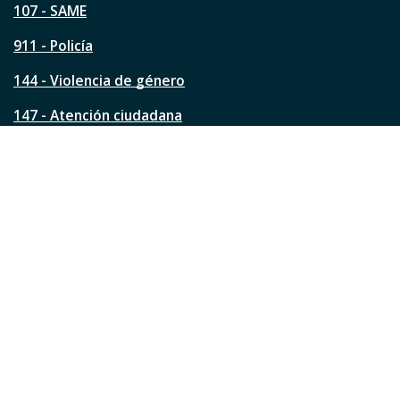
á
107 - SAME
g
911 - Policía
i
n
144 - Violencia de género
a
?
147 - Atención ciudadana
Ver todos los teléfonos
Redes de la ciudad
Facebook
Instagram
Twitter
YouTube
LinkedIn