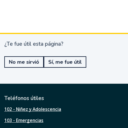
¿Te fue útil esta página?
¿
T
e
No me sirvió
Sí, me fue útil
f
u
e
ú
t
i
l
Teléfonos útiles
e
s
102 - Niñez y Adolescencia
t
a
103 - Emergencias
p