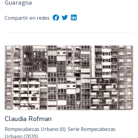
Guaragna
n
c
Compartir en redes
i
p
a
l
Claudia Rofman
Rompecabezas Urbano (6). Serie Rompecabezas
Urbano (2020)