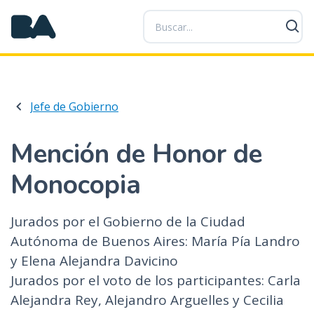
P
a
s
a
r
a
Jefe de Gobierno
l
c
o
Mención de Honor de
n
Monocopia
t
e
n
Jurados por el Gobierno de la Ciudad
i
Autónoma de Buenos Aires: María Pía Landro
d
y Elena Alejandra Davicino
o
p
Jurados por el voto de los participantes: Carla
r
Alejandra Rey, Alejandro Arguelles y Cecilia
i