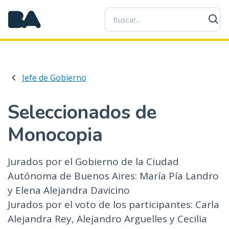
P
a
s
a
r
a
Jefe de Gobierno
l
c
o
Seleccionados de
n
Monocopia
t
e
n
Jurados por el Gobierno de la Ciudad
i
Autónoma de Buenos Aires: María Pía Landro
d
y Elena Alejandra Davicino
o
p
Jurados por el voto de los participantes: Carla
r
Alejandra Rey, Alejandro Arguelles y Cecilia
i