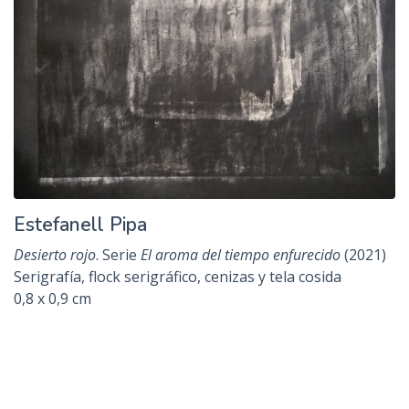
Esteban Liliana
Sinfonía Barroca con rodillo, zapallo y vino
. Serie
Sinfonías
Barrocas
(2021)
Monocopia del dibujante y del pintor
113 x 152 cm