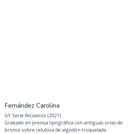
Estefanell Pipa
Desierto rojo
. Serie
El aroma del tiempo enfurecido
(2021)
Serigrafía, flock serigráfico, cenizas y tela cosida
0,8 x 0,9 cm