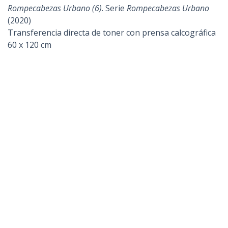
Tintas gráficas sobre papel canson edition
76 x 112 cm
Rodríguez Vera
Oda Gráfica
. Serie
Savia Negra
(2021)
Objetos intervenidos con troquelados
90 x 90 cm
Rodríguez Torres Andrea
Devenir de Crisálidas IX
. Serie
Devenir de Crisálidas
(2021)
Grabado en relieve, Litopoliester
107 x 38 cm
Rofman Claudia