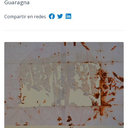
Guaragna
n
c
Compartir en redes
i
p
a
l