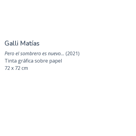
Freisztav Iván
La guerra en Siria que sigue...
(2021)
Tintas y acrílicos sobre papel
106 x 70 cm