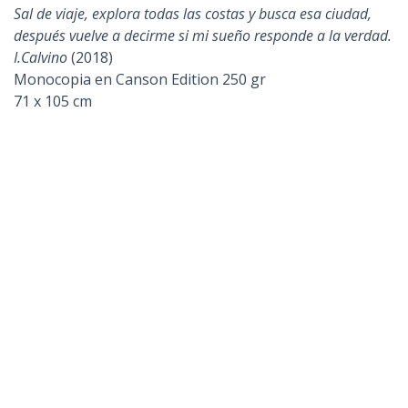
Ruiz Rosana María
Desprender y despojar, libro de artista
. Serie
Exuvia
(2021)
Collage y pintura acrílica
24 x 21 cm
Secchi M. Florencia