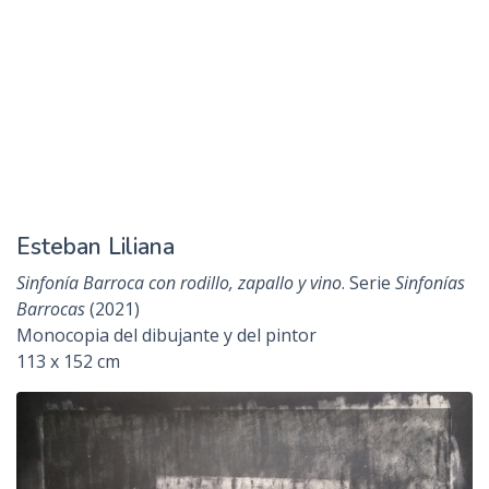
Delelis Beba
Rastro I
. Serie
Rastros
(2021)
Intaglio, chinne colle, técnicas varia de grabado
100 x 70 cm