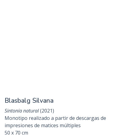
Berzano Mabel
La unión de las partes
. Serie
Estados humanos en
Pandemia
(2021)
Impresión con tinta gráfica de distintos pedazos
cortados de acetatos
110 x 60 cm