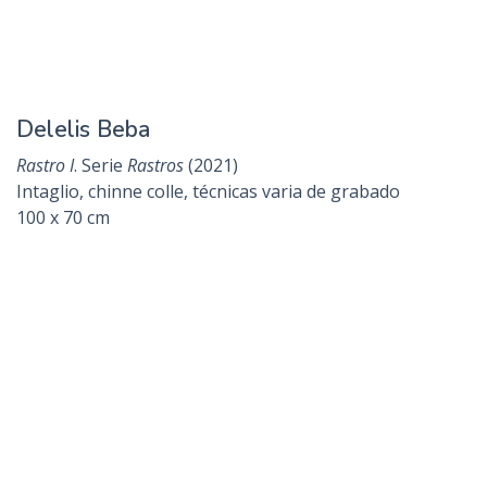
Bonus
Virustars
(2021)
Xilografía
62 x 62 cm