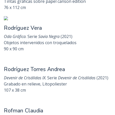
Pizzi Nidia
Lámpara de viaje
(2019)
Collage
120 x 90 cm
Redruello Stella
Sentidos y Vivencias
(2019)
Hojas impresas, tarlatán, acuarela y entintado múltiple
40 x 30 cm
Rocca Silvia
Transitando la esencia de lo mágico
. Serie
Transitando la
esencia de lo mágico
(2021)