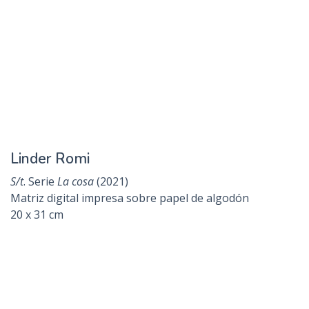
Larsen Gustavo Alfredo
Memorias resguardadas II
(2021)
Monocopia en papel, cartón y tela
120 x 155 cm