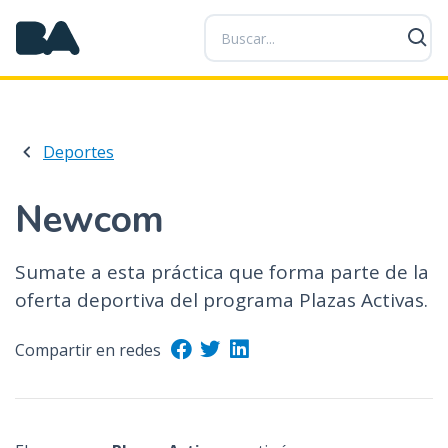
P
a
s
a
r
a
Deportes
l
c
o
Newcom
n
t
Sumate a esta práctica que forma parte de la
e
oferta deportiva del programa Plazas Activas.
n
i
d
Compartir en redes
o
p
r
i