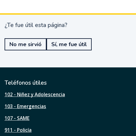
¿Te fue útil esta página?
¿
T
e
No me sirvió
Sí, me fue útil
f
u
e
ú
t
i
l
Teléfonos útiles
e
s
102 - Niñez y Adolescencia
t
a
103 - Emergencias
p
á
107 - SAME
g
911 - Policía
i