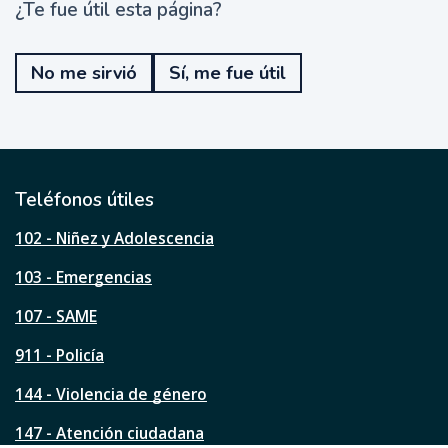
¿Te fue útil esta página?
¿
T
e
No me sirvió
Sí, me fue útil
f
u
e
ú
t
i
l
Teléfonos útiles
e
s
102 - Niñez y Adolescencia
t
a
103 - Emergencias
p
á
107 - SAME
g
911 - Policía
i
n
144 - Violencia de género
a
?
147 - Atención ciudadana