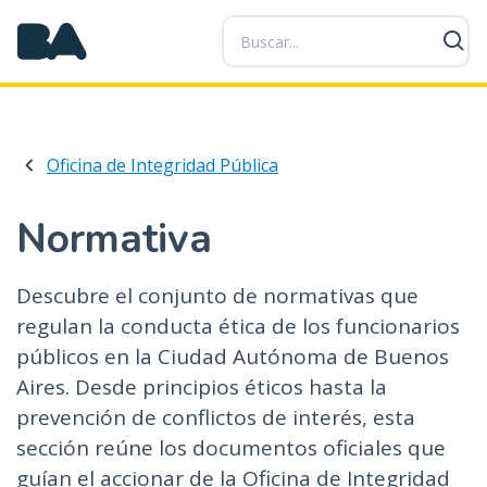
P
a
s
a
r
a
Oficina de Integridad Pública
l
c
o
Normativa
n
t
Descubre el conjunto de normativas que
e
regulan la conducta ética de los funcionarios
n
i
públicos en la Ciudad Autónoma de Buenos
d
Aires. Desde principios éticos hasta la
o
prevención de conflictos de interés, esta
p
sección reúne los documentos oficiales que
r
guían el accionar de la Oficina de Integridad
i