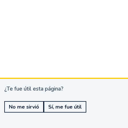
¿Te fue útil esta página?
¿
T
e
No me sirvió
Sí, me fue útil
f
u
e
ú