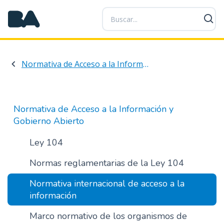
P
a
s
a
r
Normativa de Acceso a la Información y Gobierno Abierto
a
l
c
o
Normativa de Acceso a la Información y
n
Gobierno Abierto
t
e
Ley 104
n
Normas reglamentarias de la Ley 104
i
d
Normativa internacional de acceso a la
o
información
p
r
Marco normativo de los organismos de
i