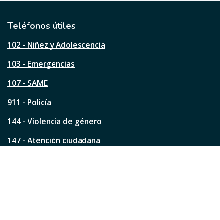
t
i
l
Teléfonos útiles
e
s
102 - Niñez y Adolescencia
t
a
103 - Emergencias
p
á
107 - SAME
g
911 - Policía
i
n
144 - Violencia de género
a
?
147 - Atención ciudadana
Ver todos los teléfonos
Redes de la ciudad
Facebook