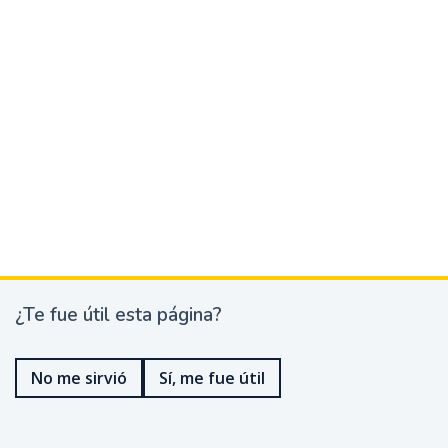
¿Te fue útil esta página?
¿
T
e
No me sirvió
Sí, me fue útil
f
u
e
ú