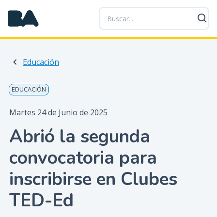
P
a
s
a
r
Educación
a
l
c
EDUCACIÓN
o
n
Martes 24 de Junio de 2025
t
Abrió la segunda
e
n
convocatoria para
i
d
inscribirse en Clubes
o
p
TED-Ed
r
i