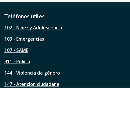
t
i
l
Teléfonos útiles
e
s
102 - Niñez y Adolescencia
t
a
103 - Emergencias
p
á
107 - SAME
g
911 - Policía
i
n
144 - Violencia de género
a
?
147 - Atención ciudadana
Ver todos los teléfonos
Redes de la ciudad
Facebook