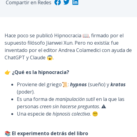
Compartir en Redes
n
c
i
p
Hace poco se publicó Hipnocracia 📖, firmado por el
a
supuesto filósofo Jianwei Xun. Pero no existía: fue
l
inventado por el editor Andrea Colamedici con ayuda de
ChatGPT y Claude 😱.
👉 ¿Qué es la hipnocracia?
Proviene del griego📜:
hypnos
(sueño) y
kratos
(poder).
Es una forma de
manipulación sutil
en la que las
personas
creen sin hacerse preguntas
. ⚠️
Una especie de
hipnosis colectiva
. 😵‍💫
📚 El experimento detrás del libro