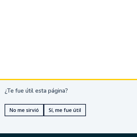
¿Te fue útil esta página?
¿
T
e
No me sirvió
Sí, me fue útil
f
u
e
ú
t