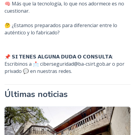
🧠 Más que la tecnología, lo que nos adormece es no
cuestionar.
🤔 ¿Estamos preparados para diferenciar entre lo
auténtico y lo fabricado?
📌 𝗦𝗜 𝗧𝗘𝗡𝗘𝗦 𝗔𝗟𝗚𝗨𝗡𝗔 𝗗𝗨𝗗𝗔 𝗢 𝗖𝗢𝗡𝗦𝗨𝗟𝗧𝗔:
Escribinos a 📩 ciberseguridad@ba-csirt.gob.ar o por
privado 💬 en nuestras redes.
Últimas noticias