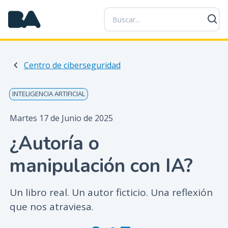
P
a
s
a
r
Centro de ciberseguridad
a
l
c
INTELIGENCIA ARTIFICIAL
o
n
Martes 17 de Junio de 2025
t
¿Autoría o
e
n
manipulación con IA?
i
d
o
Un libro real. Un autor ficticio. Una reflexión
p
que nos atraviesa.
r
i