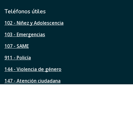
i
l
Teléfonos útiles
e
s
102 - Niñez y Adolescencia
t
a
103 - Emergencias
p
á
107 - SAME
g
911 - Policía
i
n
144 - Violencia de género
a
?
147 - Atención ciudadana
Ver todos los teléfonos
Redes de la ciudad
Facebook
Instagram