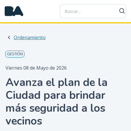
P
a
s
a
r
Ordenamiento
a
l
c
GESTIÓN
o
n
Viernes 08 de Mayo de 2026
t
Avanza el plan de la
e
n
Ciudad para brindar
i
d
más seguridad a los
o
p
vecinos
r
i