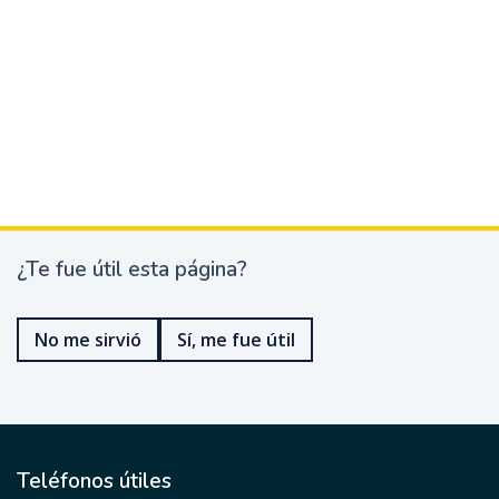
¿Te fue útil esta página?
¿
T
e
No me sirvió
Sí, me fue útil
f
u
e
ú
t
i
l
Teléfonos útiles