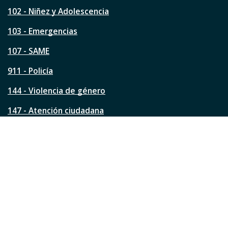
e
s
102 - Niñez y Adolescencia
t
a
103 - Emergencias
p
á
107 - SAME
g
911 - Policía
i
n
144 - Violencia de género
a
?
147 - Atención ciudadana
Ver todos los teléfonos
Redes de la ciudad
Facebook
Instagram
Twitter