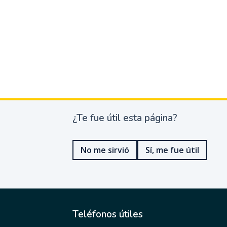
¿Te fue útil esta página?
¿
T
e
No me sirvió
Sí, me fue útil
f
u
e
ú
t
i
l
Teléfonos útiles
e