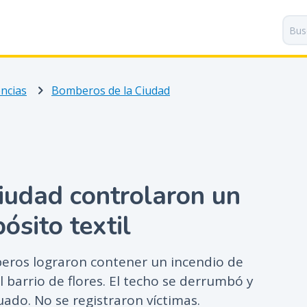
P
a
s
a
r
ncias
Bomberos de la Ciudad
a
l
c
o
n
t
iudad controlaron un
e
n
ósito textil
i
d
o
beros lograron contener un incendio de
p
l barrio de flores. El techo se derrumbó y
r
uado. No se registraron víctimas.
i