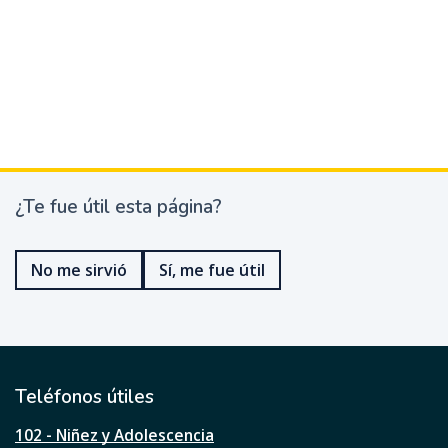
¿Te fue útil esta página?
¿
T
e
No me sirvió
Sí, me fue útil
f
u
e
ú
t
i
l
Teléfonos útiles
e
s
102 - Niñez y Adolescencia