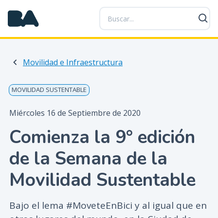
P
a
s
a
r
Movilidad e Infraestructura
a
l
c
MOVILIDAD SUSTENTABLE
o
n
Miércoles 16 de Septiembre de 2020
t
Comienza la 9° edición
e
n
de la Semana de la
i
d
Movilidad Sustentable
o
p
Bajo el lema #MoveteEnBici y al igual que en
r
i