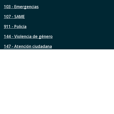
t
a
103 - Emergencias
p
á
107 - SAME
g
911 - Policía
i
n
144 - Violencia de género
a
?
147 - Atención ciudadana
Ver todos los teléfonos
Redes de la ciudad
Facebook
Instagram
Twitter
YouTube