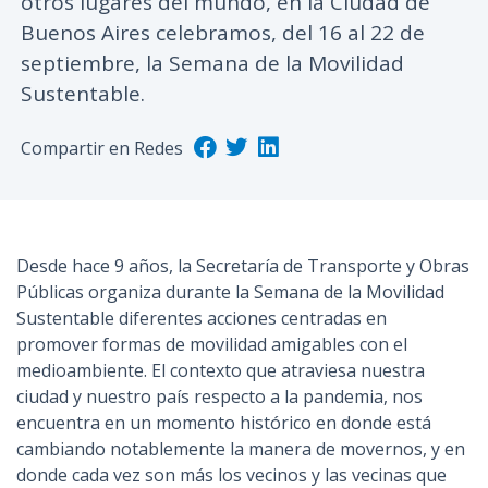
otros lugares del mundo, en la Ciudad de
n
Buenos Aires celebramos, del 16 al 22 de
c
septiembre, la Semana de la Movilidad
i
Sustentable.
p
a
Compartir en Redes
l
Desde hace 9 años, la Secretaría de Transporte y Obras
Públicas organiza durante la Semana de la Movilidad
Sustentable diferentes acciones centradas en
promover formas de movilidad amigables con el
medioambiente. El contexto que atraviesa nuestra
ciudad y nuestro país respecto a la pandemia, nos
encuentra en un momento histórico en donde está
cambiando notablemente la manera de movernos, y en
donde cada vez son más los vecinos y las vecinas que