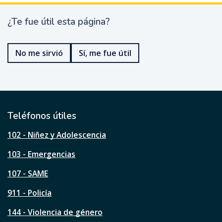
¿Te fue útil esta página?
¿
T
e
No me sirvió
Sí, me fue útil
f
u
e
ú
t
i
l
Teléfonos útiles
e
s
102 - Niñez y Adolescencia
t
a
103 - Emergencias
p
á
107 - SAME
g
911 - Policía
i
n
144 - Violencia de género
a