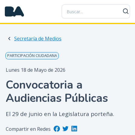
P
a
s
a
r
Secretaría de Medios
a
l
c
PARTICIPACIÓN CIUDADANA
o
n
Lunes 18 de Mayo de 2026
t
Convocatoria a
e
n
Audiencias Públicas
i
d
o
El 29 de junio en la Legislatura porteña.
p
r
Compartir en Redes
i