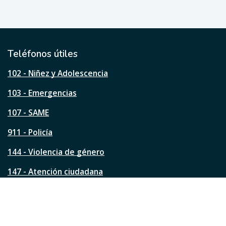
u
e
ú
t
i
l
Teléfonos útiles
e
s
102 - Niñez y Adolescencia
t
a
103 - Emergencias
p
á
107 - SAME
g
911 - Policía
i
n
144 - Violencia de género
a
?
147 - Atención ciudadana
Ver todos los teléfonos
Redes de la ciudad