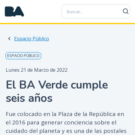
P
a
s
a
r
Espacio Público
a
l
c
ESPACIO PÚBLICO
o
n
Lunes 21 de Marzo de 2022
t
El BA Verde cumple
e
n
seis años
i
d
o
Fue colocado en la Plaza de la República en
p
el 2016 para generar conciencia sobre el
r
cuidado del planeta y es una de las postales
i