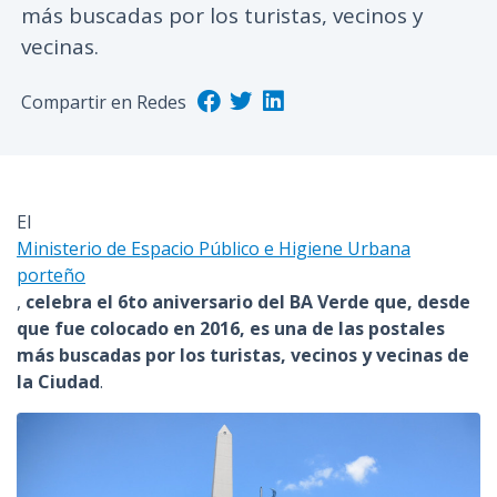
más buscadas por los turistas, vecinos y
n
vecinas.
c
i
Compartir en Redes
p
a
l
El
Ministerio de Espacio Público e Higiene Urbana
porteño
,
celebra el 6to aniversario del BA Verde que, desde
que fue colocado en 2016, es una de las postales
más buscadas por los turistas, vecinos y vecinas de
la Ciudad
.