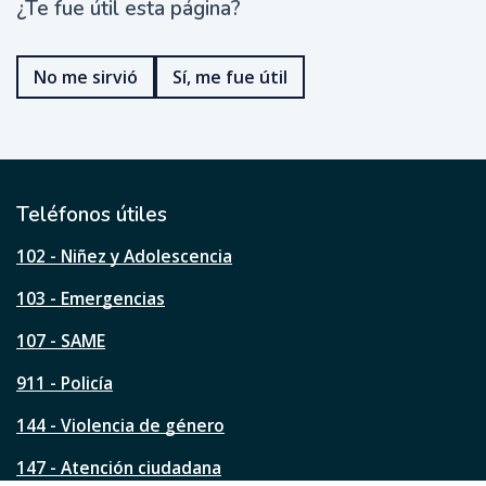
¿Te fue útil esta página?
¿
T
e
No me sirvió
Sí, me fue útil
f
u
e
ú
t
i
l
Teléfonos útiles
e
s
102 - Niñez y Adolescencia
t
a
103 - Emergencias
p
á
107 - SAME
g
911 - Policía
i
n
144 - Violencia de género
a
?
147 - Atención ciudadana