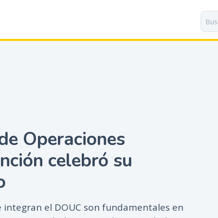
P
a
s
a
r
a
l
c
o
n
t
de Operaciones
e
n
nción celebró su
i
d
o
o
p
r
e integran el DOUC son fundamentales en
i