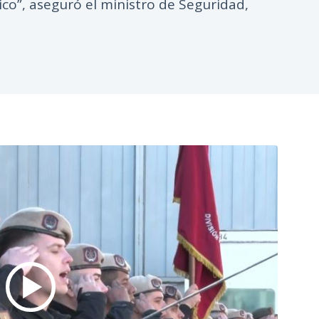
co”, aseguró el ministro de Seguridad,
n
c
i
p
a
l