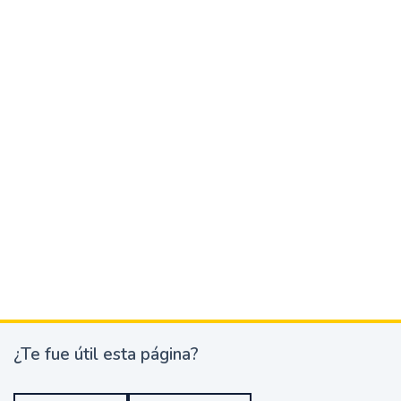
¿Te fue útil esta página?
¿
T
e