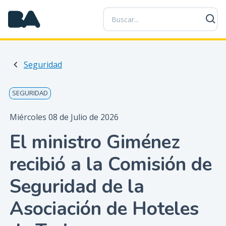
P
a
s
a
r
Seguridad
a
l
c
SEGURIDAD
o
n
Miércoles 08 de Julio de 2026
t
El ministro Giménez
e
n
recibió a la Comisión de
i
d
Seguridad de la
o
p
Asociación de Hoteles
r
i