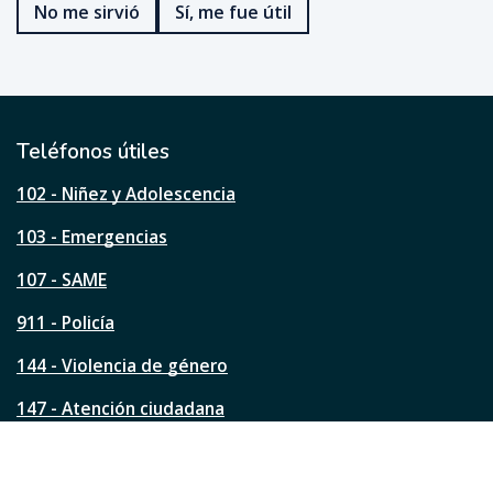
No me sirvió
Sí, me fue útil
f
u
e
ú
t
i
l
Teléfonos útiles
e
s
102 - Niñez y Adolescencia
t
a
103 - Emergencias
p
á
107 - SAME
g
911 - Policía
i
n
144 - Violencia de género
a
?
147 - Atención ciudadana
Ver todos los teléfonos