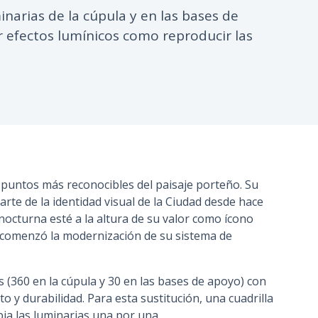
narias de la cúpula y en las bases de
n
c
 efectos lumínicos como reproducir las
i
p
a
l
os puntos más reconocibles del paisaje porteño. Su
rte de la identidad visual de la Ciudad desde hace
nocturna esté a la altura de su valor como ícono
o comenzó la modernización de su sistema de
 (360 en la cúpula y 30 en las bases de apoyo) con
y durabilidad. Para esta sustitución, una cuadrilla
bia las luminarias una por una.