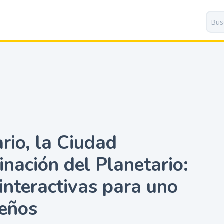
P
a
s
a
r
a
l
c
o
n
t
rio, la Ciudad
e
n
inación del Planetario:
i
d
interactivas para uno
o
p
teños
r
i