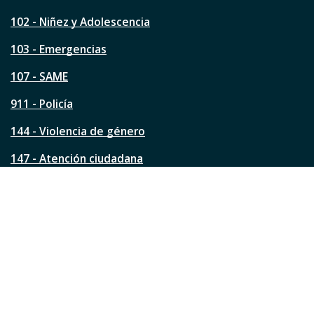
e
s
102 - Niñez y Adolescencia
t
a
103 - Emergencias
p
á
107 - SAME
g
911 - Policía
i
n
144 - Violencia de género
a
?
147 - Atención ciudadana
Ver todos los teléfonos
Redes de la ciudad
Facebook
Instagram
Twitter