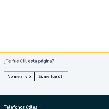
¿Te fue útil esta página?
¿
T
e
No me sirvió
Sí, me fue útil
f
u
e
ú
t
i
l
Teléfonos útiles