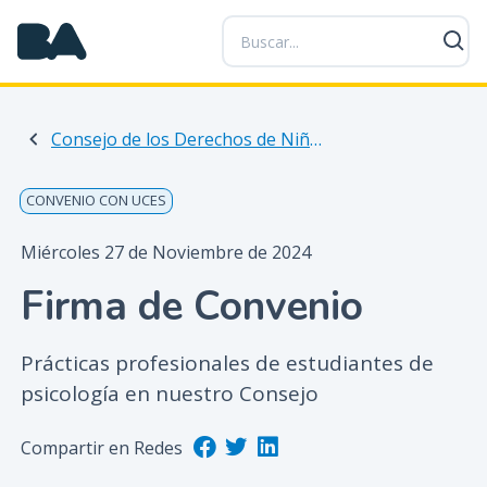
P
a
s
a
r
Consejo de los Derechos de Niñas, Niños y Adolescentes
a
l
c
CONVENIO CON UCES
o
n
Miércoles 27 de Noviembre de 2024
t
Firma de Convenio
e
n
i
Prácticas profesionales de estudiantes de
d
psicología en nuestro Consejo
o
p
Compartir en Redes
r
i