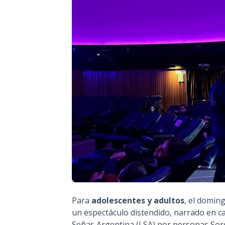
Para
adolescentes y adultos
, el d
omingo
un espectáculo distendido, narrado en c
Señas Argentina (LSA) por personas Sor