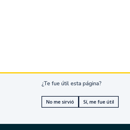
¿Te fue útil esta página?
¿
T
e
No me sirvió
Sí, me fue útil
f
u
e
ú
t