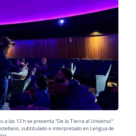
 a las 13 h se presenta "De la Tierra al Universo":
astellano, subtitulado e interpretado en Lengua de
das.