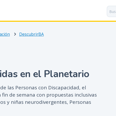
P
a
s
a
r
ación
DescubrirBA
a
l
c
o
n
t
idas en el Planetario
e
n
i
 de las Personas con Discapacidad, el
d
un fin de semana con propuestas inclusivas
o
os y niñas neurodivergentes, Personas
p
r
i