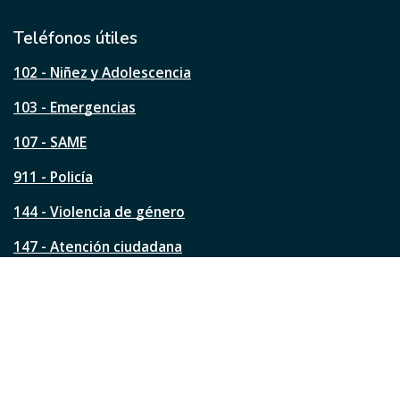
i
l
Teléfonos útiles
e
s
102 - Niñez y Adolescencia
t
a
103 - Emergencias
p
á
107 - SAME
g
911 - Policía
i
n
144 - Violencia de género
a
?
147 - Atención ciudadana
Ver todos los teléfonos
Redes de la ciudad
Facebook