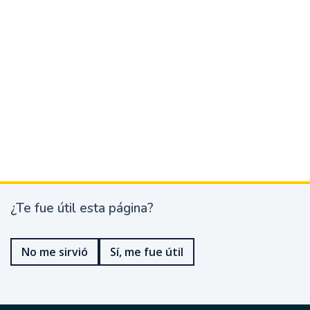
¿Te fue útil esta página?
¿
T
e
No me sirvió
Sí, me fue útil
f
u
e
ú
t