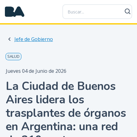
P
a
s
a
r
Jefe de Gobierno
a
l
c
SALUD
o
n
Jueves 04 de Junio de 2026
t
La Ciudad de Buenos
e
n
Aires lidera los
i
d
trasplantes de órganos
o
p
en Argentina: una red
r
i