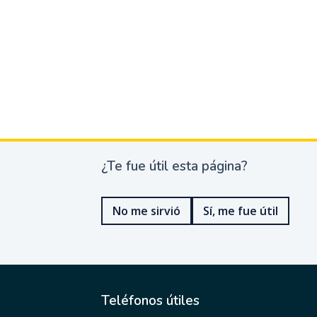
¿Te fue útil esta página?
¿
T
e
No me sirvió
Sí, me fue útil
f
u
e
ú
t
i
l
Teléfonos útiles
e