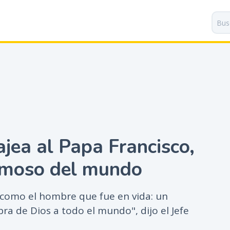
P
a
s
a
r
a
l
c
o
n
t
jea al Papa Francisco,
e
n
amoso del mundo
i
d
o
 como el hombre que fue en vida: un
p
bra de Dios a todo el mundo", dijo el Jefe
r
i