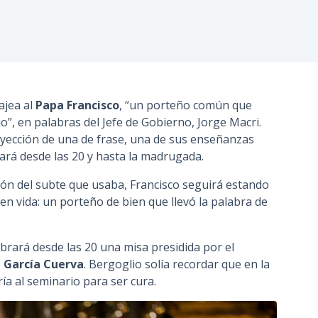
n
c
i
p
a
l
ajea al
Papa Francisco
, “un porteño común que
o”, en palabras del Jefe de Gobierno, Jorge Macri.
oyección de una de frase, una de sus enseñanzas
hará desde las 20 y hasta la madrugada.
ción del subte que usaba, Francisco seguirá estando
n vida: un porteño de bien que llevó la palabra de
lebrará desde las 20 una misa presidida por el
 García Cuerva
. Bergoglio solía recordar que en la
ría al seminario para ser cura.