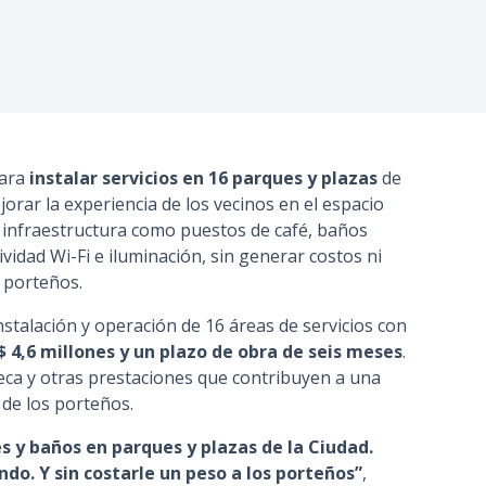
n
c
i
p
a
l
ara
instalar servicios en 16 parques y plazas
de
jorar la experiencia de los vecinos en el espacio
n infraestructura como puestos de café, baños
ividad Wi-Fi e iluminación, sin generar costos ni
s porteños.
instalación y operación de 16 áreas de servicios con
 4,6 millones y un plazo de obra de seis meses
.
ca y otras prestaciones que contribuyen a una
 de los porteños.
s y baños en parques y plazas de la Ciudad.
o. Y sin costarle un peso a los porteños”
,