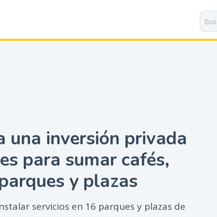
P
a
s
a
r
a
l
c
o
n
t
 una inversión privada
e
n
es para sumar cafés,
i
d
parques y plazas
o
p
r
instalar servicios en 16 parques y plazas de
i