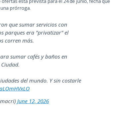
ofertas está prevista para el 24 de junio, fecha que
e una prórroga.
ron que sumar servicios con
os parques era "privatizar" el
os corren más.
 para sumar cafés y baños en
a Ciudad.
iudades del mundo. Y sin costarle
/DaLOmHVxLO
emacri)
June 12, 2026