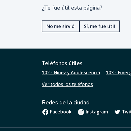
¿Te fue útil esta página?
¿
T
e
No me sirvió
Sí, me fue útil
f
u
e
ú
t
i
l
Teléfonos útiles
e
102 - Niñez y Adolescencia
103 - Emer
s
t
Ver todos los teléfonos
a
p
á
Redes de la ciudad
g
i
Facebook
Instagram
Twi
n
a
?