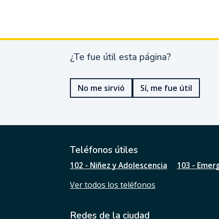
¿Te fue útil esta página?
¿
T
e
No me sirvió
Sí, me fue útil
f
u
e
ú
t
i
l
Teléfonos útiles
e
102 - Niñez y Adolescencia
103 - Emer
s
t
Ver todos los teléfonos
a
p
á
Redes de la ciudad
g