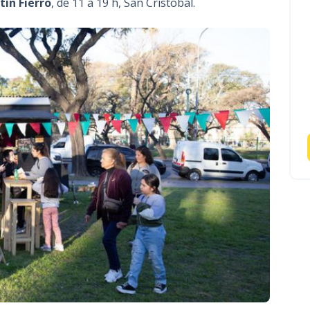
tín Fierro
, de 11 a 19 h, San Cristobal.