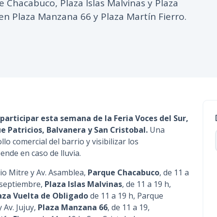
 Chacabuco, Plaza Islas Malvinas y Plaza
n
en Plaza Manzana 66 y Plaza Martín Fierro.
c
i
p
a
l
 participar esta semana de la Feria Voces del Sur,
 Patricios, Balvanera y San Cristobal.
Una
o comercial del barrio y visibilizar los
nde en caso de lluvia.
io Mitre y Av. Asamblea,
Parque Chacabuco
, de 11 a
 septiembre,
Plaza Islas Malvinas
, de 11 a 19 h,
aza Vuelta de Obligado
de 11 a 19 h, Parque
 Av. Jujuy,
Plaza Manzana 66
, de 11 a 19,