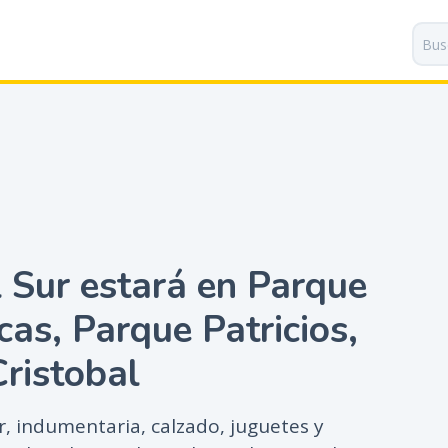
P
a
s
a
r
a
l
c
o
n
t
l Sur estará en Parque
e
n
as, Parque Patricios,
i
d
ristobal
o
p
r
r, indumentaria, calzado, juguetes y
i