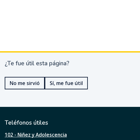
¿Te fue útil esta página?
¿
T
e
No me sirvió
Sí, me fue útil
f
u
e
ú
t
i
l
Teléfonos útiles
e
s
102 - Niñez y Adolescencia