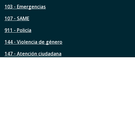
t
a
103 - Emergencias
p
á
107 - SAME
g
911 - Policía
i
n
144 - Violencia de género
a
?
147 - Atención ciudadana
Ver todos los teléfonos
Redes de la ciudad
Facebook
Instagram
Twitter
YouTube