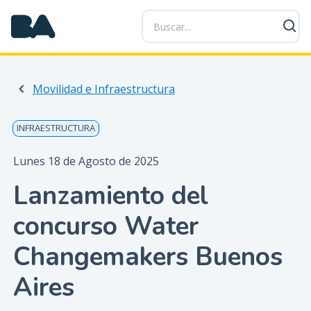
P
a
s
a
r
Movilidad e Infraestructura
a
l
c
INFRAESTRUCTURA
o
n
Lunes 18 de Agosto de 2025
t
Lanzamiento del
e
n
concurso Water
i
d
Changemakers Buenos
o
p
Aires
r
i