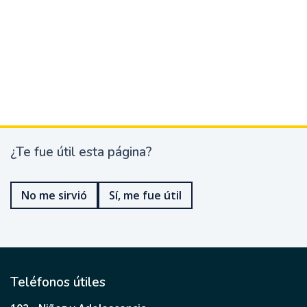
¿Te fue útil esta página?
¿
T
e
No me sirvió
Sí, me fue útil
f
u
e
ú
t
i
l
Teléfonos útiles
e