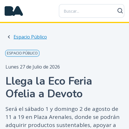
P
a
s
a
r
Espacio Público
a
l
c
ESPACIO PÚBLICO
o
n
Lunes 27 de Julio de 2026
t
Llega la Eco Feria
e
n
Ofelia a Devoto
i
d
o
Será el sábado 1 y domingo 2 de agosto de
p
11 a 19 en Plaza Arenales, donde se podrán
r
adquirir productos sustentables, apoyar a
i