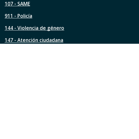
á
107 - SAME
g
911 - Policía
i
n
144 - Violencia de género
a
?
147 - Atención ciudadana
Ver todos los teléfonos
Redes de la ciudad
Facebook
Instagram
Twitter
YouTube
LinkedIn