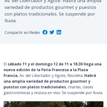
Av. del Libertador y Agote. Habrá una amplia
n
variedad de productos gourmet y puestos
c
con platos tradicionales. Se suspende por
i
lluvia.
p
a
Compartir en Redes
l
El
sábado 11 y el domingo 12 de 11 a 18.30 llega una
nueva edición de la Feria Francesa a la Plaza
Francia,
Av. del Libertador y Agote, Recoleta.
Habrá
una amplia variedad de productos gourmet y
puestos con platos tradicionales
, charlas, clases
gastronómicas y música en vivo. Se suspende por lluvia.