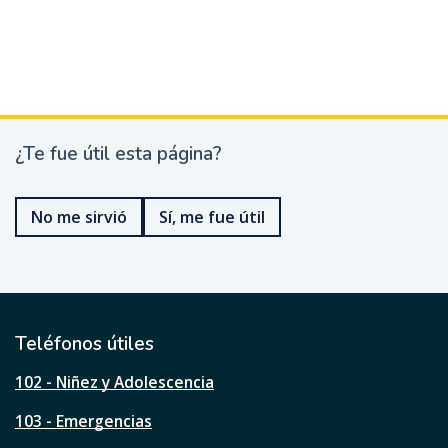
¿Te fue útil esta página?
¿
T
e
No me sirvió
Sí, me fue útil
f
u
e
ú
t
i
l
Teléfonos útiles
e
s
102 - Niñez y Adolescencia
t
a
103 - Emergencias
p