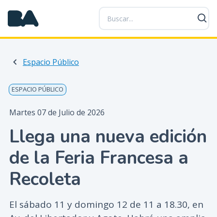
P
a
s
a
r
Espacio Público
a
l
c
ESPACIO PÚBLICO
o
n
Martes 07 de Julio de 2026
t
Llega una nueva edición
e
n
de la Feria Francesa a
i
d
Recoleta
o
p
El sábado 11 y domingo 12 de 11 a 18.30, en
r
i