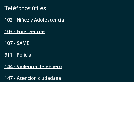
i
l
Teléfonos útiles
e
s
102 - Niñez y Adolescencia
t
a
103 - Emergencias
p
á
107 - SAME
g
911 - Policía
i
n
144 - Violencia de género
a
?
147 - Atención ciudadana
Ver todos los teléfonos
Redes de la ciudad
Facebook
Instagram