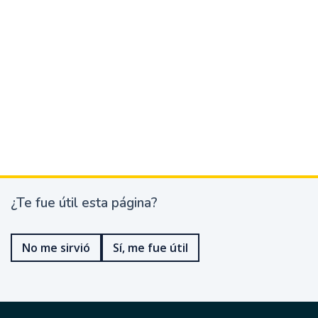
¿Te fue útil esta página?
¿
T
e
No me sirvió
Sí, me fue útil
f
u
e
ú
t