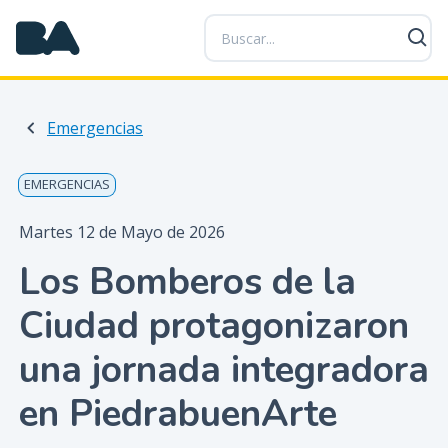
P
a
s
a
r
Emergencias
a
l
c
EMERGENCIAS
o
n
Martes 12 de Mayo de 2026
t
Los Bomberos de la
e
n
Ciudad protagonizaron
i
d
una jornada integradora
o
p
en PiedrabuenArte
r
i