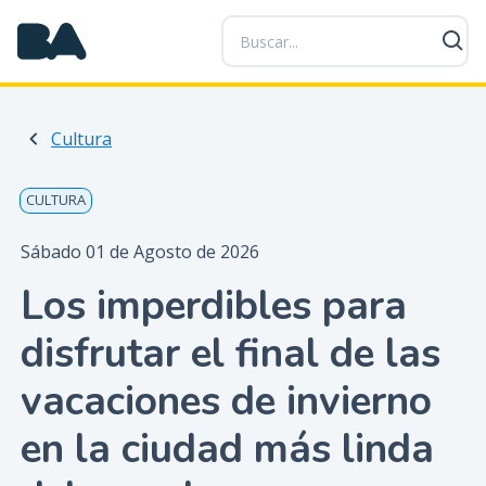
P
a
s
a
r
Cultura
a
l
c
CULTURA
o
n
Sábado 01 de Agosto de 2026
t
Los imperdibles para
e
n
disfrutar el final de las
i
d
vacaciones de invierno
o
p
en la ciudad más linda
r
i