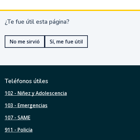
¿Te fue útil esta página?
¿
T
e
No me sirvió
Sí, me fue útil
f
u
e
ú
t
i
l
Teléfonos útiles
e
s
102 - Niñez y Adolescencia
t
a
103 - Emergencias
p
á
107 - SAME
g
911 - Policía
i
n