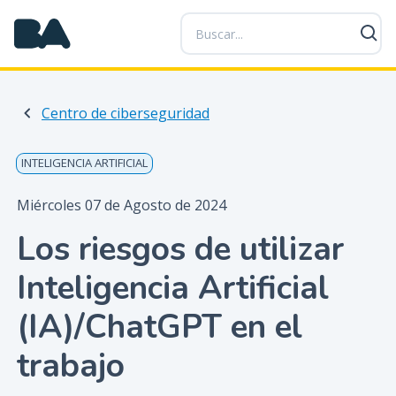
P
a
s
a
r
Centro de ciberseguridad
a
l
c
INTELIGENCIA ARTIFICIAL
o
n
Miércoles 07 de Agosto de 2024
t
Los riesgos de utilizar
e
n
Inteligencia Artificial
i
d
(IA)/ChatGPT en el
o
p
trabajo
r
i