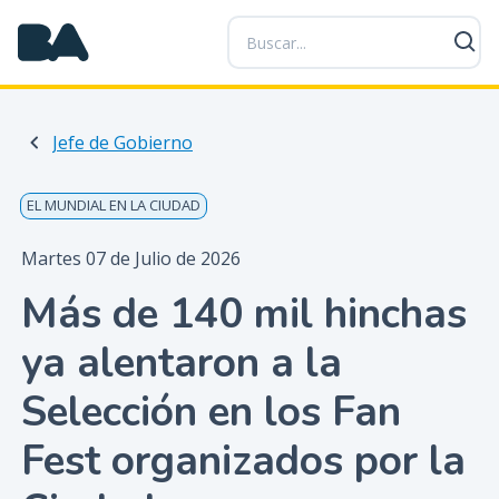
P
a
s
a
r
Jefe de Gobierno
a
l
c
EL MUNDIAL EN LA CIUDAD
o
n
Martes 07 de Julio de 2026
t
Más de 140 mil hinchas
e
n
ya alentaron a la
i
d
Selección en los Fan
o
p
Fest organizados por la
r
i