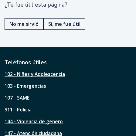
¿Te fue útil esta página?
¿
T
e
No me sirvió
Sí, me fue útil
f
u
e
ú
t
i
l
Teléfonos útiles
e
s
102 - Niñez y Adolescencia
t
a
103 - Emergencias
p
á
107 - SAME
g
911 - Policía
i
n
144 - Violencia de género
a
?
147 - Atención ciudadana