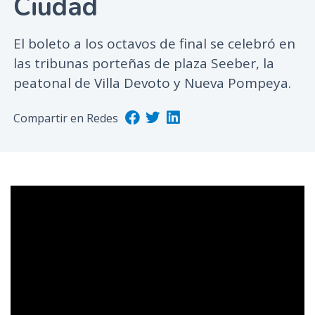
Ciudad
n
c
El boleto a los octavos de final se celebró en
i
las tribunas porteñas de plaza Seeber, la
p
peatonal de Villa Devoto y Nueva Pompeya.
a
l
Compartir en Redes