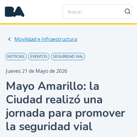
P
a
s
a
r
Movilidad e Infraestructura
a
l
c
NOTICIAS
EVENTOS
SEGURIDAD VIAL
o
n
Jueves 21 de Mayo de 2026
t
Mayo Amarillo: la
e
n
Ciudad realizó una
i
d
jornada para promover
o
p
la seguridad vial
r
i