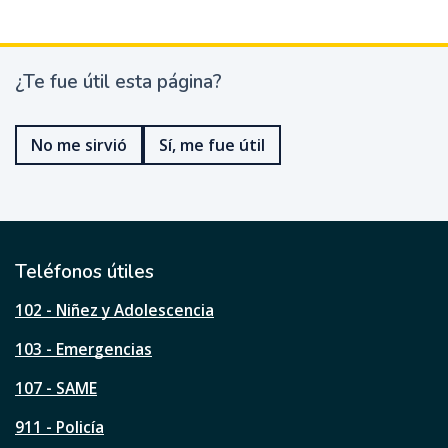
¿Te fue útil esta página?
¿
T
e
No me sirvió
Sí, me fue útil
f
u
e
ú
t
i
l
Teléfonos útiles
e
s
102 - Niñez y Adolescencia
t
a
103 - Emergencias
p
á
107 - SAME
g
911 - Policía
i