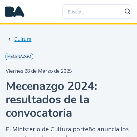
P
a
s
a
r
Cultura
a
l
c
MECENAZGO
o
n
Viernes 28 de Marzo de 2025
t
Mecenazgo 2024:
e
n
resultados de la
i
d
convocatoria
o
p
El Ministerio de Cultura porteño anuncia los
r
i