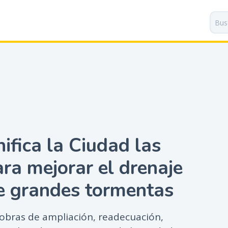
P
a
s
a
r
a
l
c
o
n
t
ifica la Ciudad las
e
n
ara mejorar el drenaje
i
d
te grandes tormentas
o
p
r
 obras de ampliación, readecuación,
i